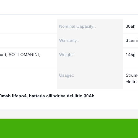
Nominal Capacity::
30ah
Warranty::
3 anni
f cart, SOTTOMARINI,
Weight::
145g
Usage::
Strum
elettric
00mah lifepo4
,
batteria cilindrica del litio 30Ah