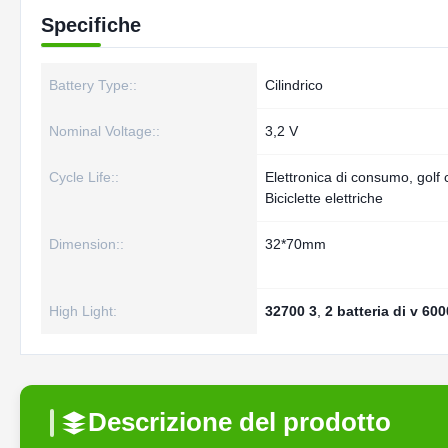
Specifiche
Battery Type::
Cilindrico
Nominal Voltage::
3,2 V
Cycle Life::
Elettronica di consumo, gol
Biciclette elettriche
Dimension::
32*70mm
High Light:
32700 3
,
2 batteria di v 60
Descrizione del prodotto