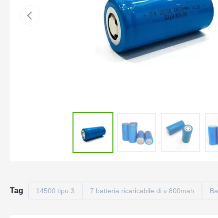
Tag
14500 tipo 3
7 batteria ricaricabile di v 800mah
Bat