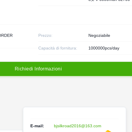
ORDER
Prezzo:
Negoziabile
Capacità di fornitura:
1000000pcs/day
R
i
c
h
i
e
d
i
I
n
f
o
r
m
a
z
i
o
n
i
E-mail:
bjsilkroad2016@163.com