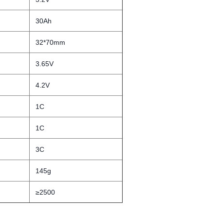
30Ah
32*70mm
3.65V
4.2V
1C
1C
3C
145g
≥2500