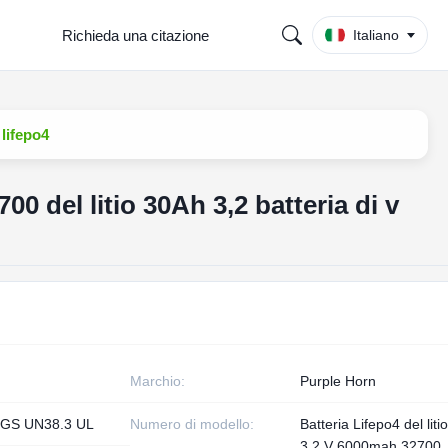
Richieda una citazione
Italiano
 lifepo4
700 del litio 30Ah 3,2 batteria di v
Marchio:
Purple Horn
GS UN38.3 UL
Numero di modello:
Batteria Lifepo4 del liti
3,2 V 6000mah 32700