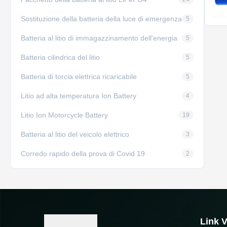
Sostituzione della batteria della luce di emergenza
5
Batteria al litio di immagazzinamento dell'energia
5
Batteria cilindrica del litio
5
Batteria di torcia elettrica ricaricabile
5
Litio ad alta temperatura Ion Battery
4
Litio Ion Motorcycle Battery
19
Batteria al litio del veicolo elettrico
3
Corredo rapido della prova di Covid 19
2
Link V