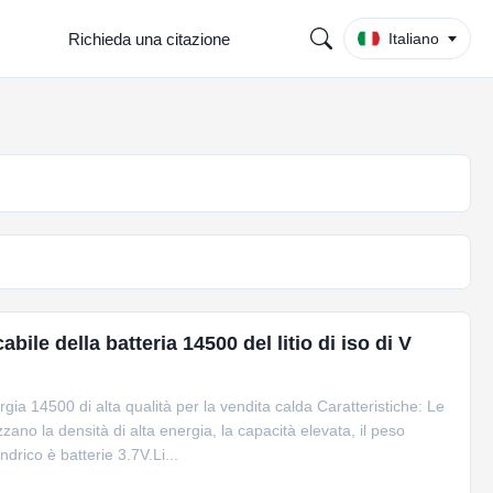
Richieda una citazione
Italiano
cabile della batteria 14500 del litio di iso di V
gia 14500 di alta qualità per la vendita calda Caratteristiche: Le
rizzano la densità di alta energia, la capacità elevata, il peso
ndrico è batterie 3.7V.Li...