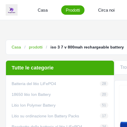
Casa
Prodotti
Circa noi
Casa
/
prodotti
/
iso 3 7 v 800mah rechargeable battery
Tutte le categorie
Tr
Batteria del litio LiFePO4
28
18650 litio Ion Battery
20
Litio Ion Polymer Battery
51
Litio su ordinazione Ion Battery Packs
17
Pacchetto della batteria al litio LiFePO4
24