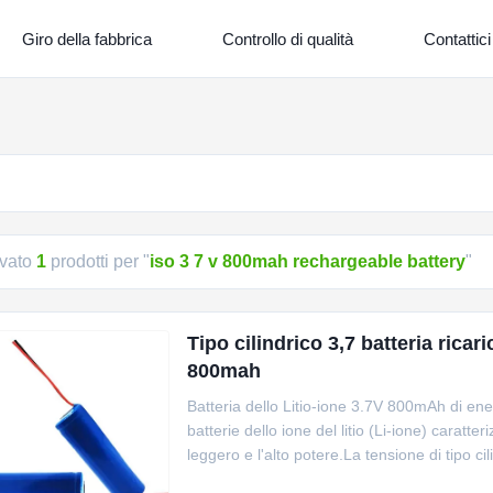
Giro della fabbrica
Controllo di qualità
Contattici
ovato
1
prodotti per "
iso 3 7 v 800mah rechargeable battery
"
Tipo cilindrico 3,7 batteria ricari
800mah
Batteria dello Litio-ione 3.7V 800mAh di ener
batterie dello ione del litio (Li-ione) caratte
leggero e l'alto potere.La tensione di tipo cili