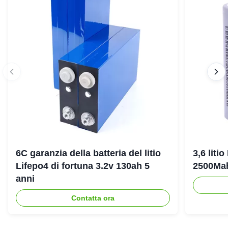
6C garanzia della batteria del litio
3,6 liti
Lifepo4 di fortuna 3.2v 130ah 5
2500Ma
anni
Contatta ora