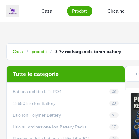
Casa
Prodotti
Circa noi
Casa
/
prodotti
/
3 7v rechargeable torch battery
Tutte le categorie
Tr
Batteria del litio LiFePO4
28
18650 litio Ion Battery
20
Litio Ion Polymer Battery
51
Litio su ordinazione Ion Battery Packs
17
Pacchetto della batteria al litio LiFePO4
24