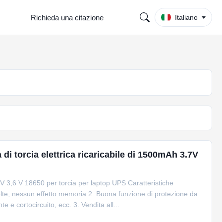
Richieda una citazione
Italiano
ia di torcia elettrica ricaricabile di 1500mAh 3.7V
7 V 3,6 V 18650 per torcia per laptop UPS Caratteristiche
volte, nessun effetto memoria 2. Buona funzione di protezione da
 e cortocircuito, ecc. 3. Vendita all...