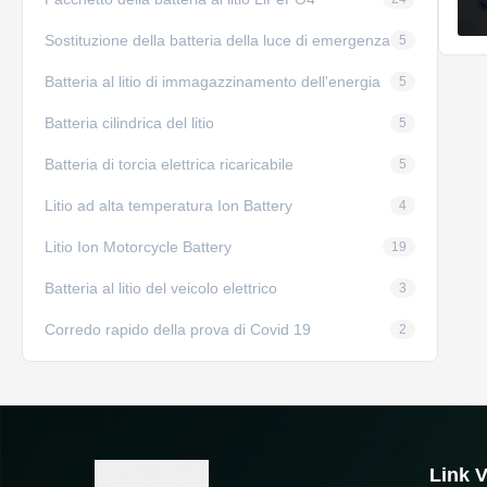
Sostituzione della batteria della luce di emergenza
5
Batteria al litio di immagazzinamento dell'energia
5
Batteria cilindrica del litio
5
Batteria di torcia elettrica ricaricabile
5
Litio ad alta temperatura Ion Battery
4
Litio Ion Motorcycle Battery
19
Batteria al litio del veicolo elettrico
3
Corredo rapido della prova di Covid 19
2
Link V