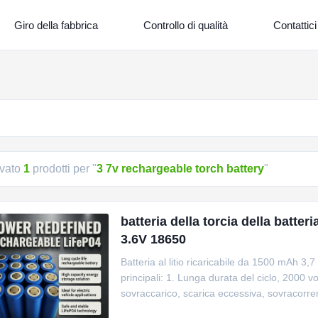
Giro della fabbrica
Controllo di qualità
Contattici
ovato
1
prodotti per "
3 7v rechargeable torch battery
"
batteria della torcia della batter
3.6V 18650
Batteria al litio ricaricabile da 1500 mAh 3,
principali: 1. Lunga durata del ciclo, 2000 
sovraccarico, scarica eccessiva, sovracorrente