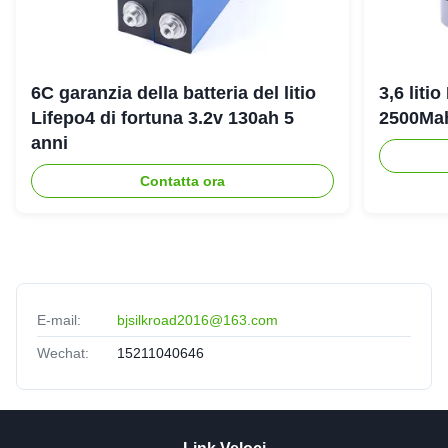
6C garanzia della batteria del litio
3,6 liti
Lifepo4 di fortuna 3.2v 130ah 5
2500Ma
anni
Contatta ora
E-mail:
bjsilkroad2016@163.com
Wechat:
15211040646