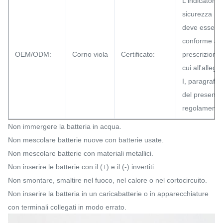
L'indicatore 
sicurezza
deve essere
conforme all
OEM/ODM:
Corno viola
Certificato:
prescrizioni d
cui all'allega
I, paragrafo 
del presente
regolamento
Non immergere la batteria in acqua.
Non mescolare batterie nuove con batterie usate.
Non mescolare batterie con materiali metallici.
Non inserire le batterie con il (+) e il (-) invertiti.
Non smontare, smaltire nel fuoco, nel calore o nel cortocircuito.
Non inserire la batteria in un caricabatterie o in apparecchiature
con terminali collegati in modo errato.