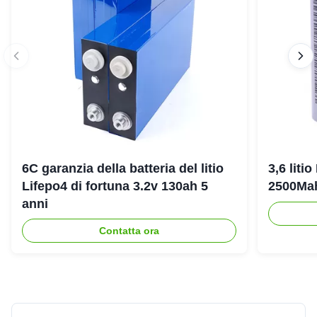
6C garanzia della batteria del litio
3,6 liti
Lifepo4 di fortuna 3.2v 130ah 5
2500Ma
anni
Contatta ora