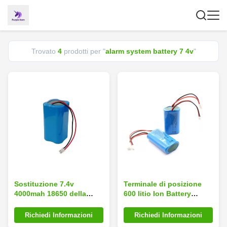
Trovato
4
prodotti per "
alarm system battery 7 4v
"
Sostituzione 7.4v
Terminale di posizione
4000mah 18650 della
600 litio Ion Battery
batteria della luce di
Packs di abitudine di
emergenza del sistema di
volte 18650 7,4 V
Richiedi Informazioni
Richiedi Informazioni
allarme
2000mah