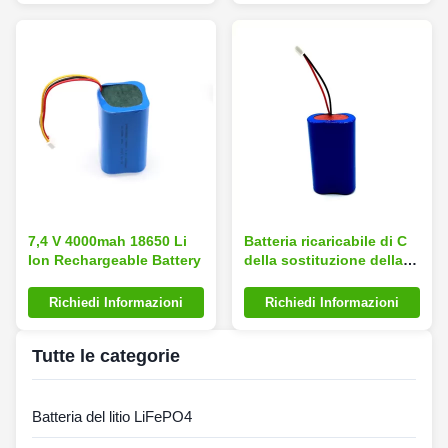
7,4 V 4000mah 18650 Li
Batteria ricaricabile di C
Ion Rechargeable Battery
della sostituzione della
batteria della luce di
emergenza di RoHS
Richiedi Informazioni
Richiedi Informazioni
Tutte le categorie
Batteria del litio LiFePO4